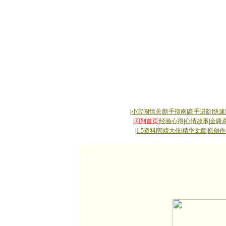
|
小宝闯情关
|
新手指南
|
高手进阶
|
快速
|
回到首页
|
经验心得
|
心情故事
|
金庸
|
1.5资料
|
郭靖大侠
|
精华文章
|
原创作