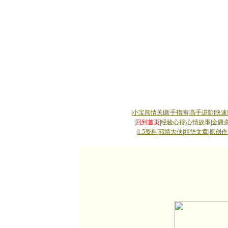
|
小宝闯情关
|
新手指南
|
高手进阶
|
快速
|
回到首页
|
经验心得
|
心情故事
|
金庸
|
1.5资料
|
郭靖大侠
|
精华文章
|
原创作