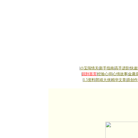
|
小宝闯情关
|
新手指南
|
高手进阶
|
快速
|
回到首页
|
经验心得
|
心情故事
|
金庸
|
1.5资料
|
郭靖大侠
|
精华文章
|
原创作