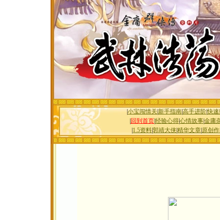
|
小宝闯情关
|
新手指南
|
高手进阶
|
快速
|
回到首页
|
经验心得
|
心情故事
|
金庸
|
1.5资料
|
郭靖大侠
|
精华文章
|
原创作