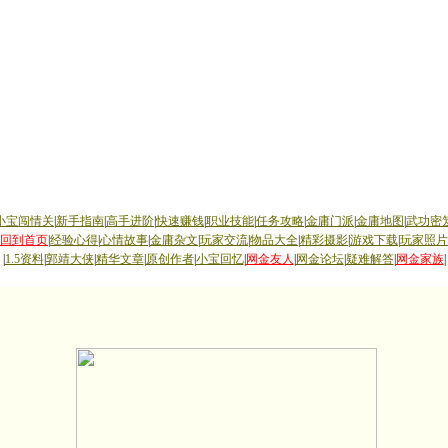
小宝闯情关
|
新手指南
|
高手进阶
|
快速赚钱
|
职业技能
|
任务攻略
|
金庸门派
|
金庸地图
|
武功密
回到首页
|
经验心得
|
心情故事
|
金庸杂文
|
玩家交流
|
物品大全
|
精彩摄影
|
游戏下载
|
玩家照片
|
1.5资料
|
郭靖大侠
|
精华文章
|
原创作者
|
小宝回忆
|
网金友人
|
网金论坛
|
疑难解答
|
网金家族
|