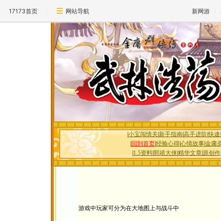
17173首页
网站导航
新网游
|
小宝闯情关
|
新手指南
|
高手进阶
|
快速
|
回到首页
|
经验心得
|
心情故事
|
金庸
|
1.5资料
|
郭靖大侠
|
精华文章
|
原创作
游戏中玩家可分为在大地图上与战斗中