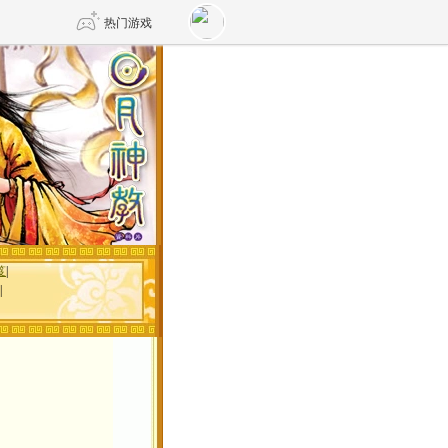
热门游戏
DNF
传奇4
剑网3旗舰版
新天龙八部
自由
诛仙世界
仙剑世界
笈
|
|