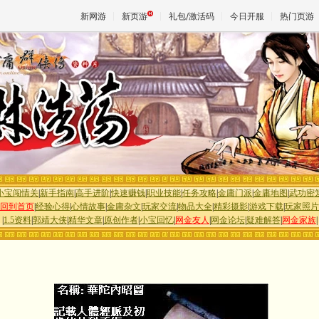
新网游
新页游
礼包/激活码
今日开服
热门页游
魔兽
天堂
王权与
小宝闯情关
|
新手指南
|
高手进阶
|
快速赚钱
|
职业技能
|
任务攻略
|
金庸门派
|
金庸地图
|
武功密
回到首页
|
经验心得
|
心情故事
|
金庸杂文
|
玩家交流
|
物品大全
|
精彩摄影
|
游戏下载
|
玩家照片
|
1.5资料
|
郭靖大侠
|
精华文章
|
原创作者
|
小宝回忆
|
网金友人
|
网金论坛
|
疑难解答
|
网金家族
|