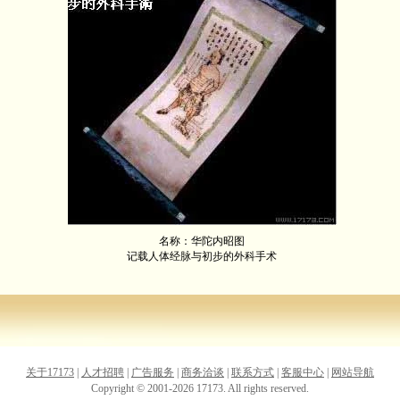
名称：华陀内昭图
记载人体经脉与初步的外科手术
关于17173
|
人才招聘
|
广告服务
|
商务洽谈
|
联系方式
|
客服中心
|
网站导航
Copyright © 2001-2026 17173. All rights reserved.