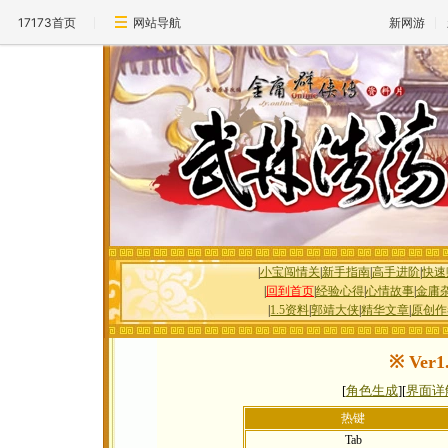
17173首页
网站导航
新网游
|
小宝闯情关
|
新手指南
|
高手进阶
|
快速
|
回到首页
|
经验心得
|
心情故事
|
金庸
|
1.5资料
|
郭靖大侠
|
精华文章
|
原创作
※
Ver
[
角色生成
][
界面详
热键
Tab