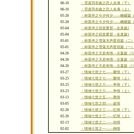
06-10
・霓裳羽衣曲之恋人未满（下）
06-10
・霓裳羽衣曲之恋人未满（上）
05-20
・杯莫停之今夕何夕――峨嵋篇
05-20
・杯莫停之今夕何夕――峨嵋篇
05-04
・杯莫停之回首萧瑟―全真篇2
05-04
・杯莫停之回首萧瑟―全真篇1
05-01
・杯莫停之雪落无声星宿篇（二
05-01
・杯莫停之雪落无声星宿篇（一
04-26
・杯莫停之天若有情―古墓篇（3
04-26
・杯莫停之天若有情―古墓篇（2
04-26
・杯莫停之天若有情―古墓篇（1
03-27
・情倾七世之七――聚情（下）
03-25
・情倾七世之七――聚情（上）
03-25
・情倾七世之六――争情（下）
03-23
・情倾七世之六――争情（上）
03-13
・情倾七世之五――离情
03-05
・情倾七世之四――盗情
02-26
・情倾七世之三――忆情（下）
02-26
・情倾七世之三――忆情（上）
02-13
・情倾七世之二――伤情
02-02
・情倾七世之一――殉情