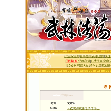
|
小宝闯情关
|
新手指南
|
高手进阶
|
快速
|
回到首页
|
经验心得
|
心情故事
|
金庸
|
1.5资料
|
郭靖大侠
|
精华文章
|
原创作
※
时间
文章名
06/16
・
霓裳羽衣曲之情非得已