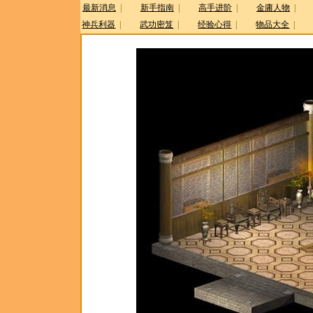
最新消息
|
新手指南
|
高手进阶
|
金庸人物
|
神兵利器
|
武功密笈
|
经验心得
|
物品大全
|