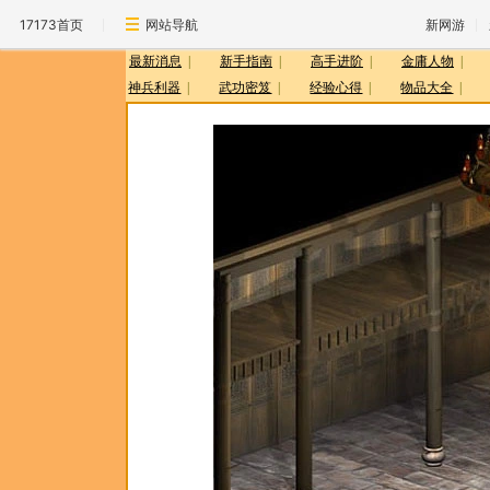
17173首页
网站导航
新网游
最新消息
|
新手指南
|
高手进阶
|
金庸人物
|
神兵利器
|
武功密笈
|
经验心得
|
物品大全
|