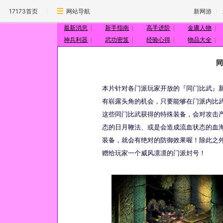
17173首页
网站导航
新网游
最新消息
|
新手指南
|
高手进阶
|
金庸人物
|
神兵利器
|
武功密笈
|
经验心得
|
物品大全
|
同
本片针对各门派玩家开放的『同门比武』
有崭露头角的机会，只要能够在门派内比
这些同门比武获得的特殊装备，会对攻击
态的日月鞭法、或是会造成流血状态的血
装备，就会有绝对的防御效果喔！除此之
赠给玩家一个威风凛凛的门派封号！