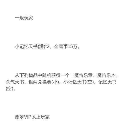
一般玩家
小记忆天书(满)*2、金庸币15万。
从下列物品中随机获得一个：魔笛乐章、魔笛乐本、
杀气天书、银两兑换卷(小)、小记忆天书(空)、记忆天书
(空)。
翡翠VIP以上玩家