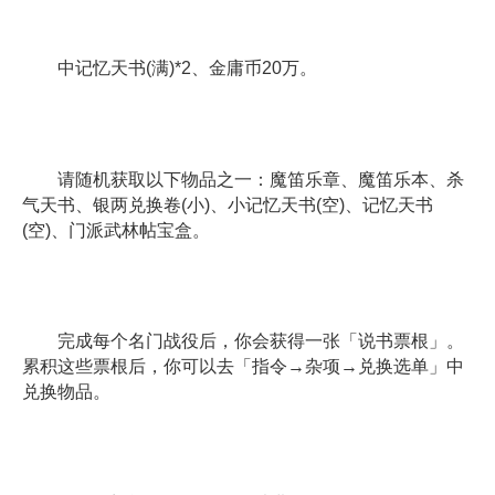
中记忆天书(满)*2、金庸币20万。
请随机获取以下物品之一：魔笛乐章、魔笛乐本、杀
气天书、银两兑换卷(小)、小记忆天书(空)、记忆天书
(空)、门派武林帖宝盒。
完成每个名门战役后，你会获得一张「说书票根」。
累积这些票根后，你可以去「指令→杂项→兑换选单」中
兑换物品。