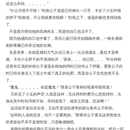
还这么年轻。。。。。。”
“什么可惜不可惜！”剑侠公子逍遥已经伸出一只手，卡住了小玉纤细
的脖子“快救他，不让我就要你陪葬！”狂吼之下，逍遥的脸也变得扭曲
了。
不是因为害怕他的四弟死去，而是怕自己也活不了。
因为他感到自己也中毒了，而且心脏已经开始隐隐作痛，一根长满倒
刺的青藤已经穿过他的左胸。
先是发寒，在就是感到力气从自己身上一点点地溜走，最后才是疼
痛。卡住小玉脖子的手渐渐松开，“原来。。。你已经。。。”半分钟前
还风华正茂的剑侠公子逍遥在倒地的同时已经停止了呼吸。墨客公子此
时已经全身没入了泥土中成了真正的化肥。而孟尝公子玄也忽然不见
了。
“魔鬼。。。。。。你是魔鬼！”情圣公子香帅狂吼着夺路而逃！
又听见了小玉的声音“人就是这样，无法得到时费尽心思想得到，当
身在其中时却浑然不知，等到发现了，就弃之而逃，悲哀啊！“
这话似乎是自言自语，又似乎是说给身旁的那位青衣公子听的。
“这样的人虽然悲哀，但不一定要死的。”那青衣公子看见这突然发生
的变故似乎并不是很吃惊，只是略感惋惜。
奔跑中的香帅在跑出不远处发出一声令人毛骨悚然的尖叫，然后一切