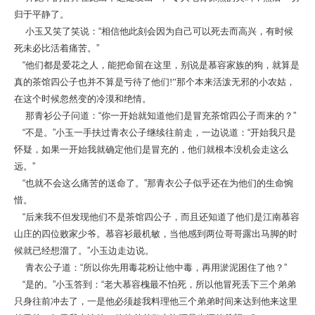
归于平静了。
小玉又笑了笑说：“相信他此刻会因为自己可以死去而高兴，有时候
死未必比活着痛苦。”
“他们都是爱花之人，能把命留在这里，别说是慕容家族的狗，就算是
真的茶馆四公子也并不算是亏待了他们
!”
那个本来活泼无邪的小农姑，
在这个时候忽然变的冷漠和绝情。
那青衫公子问道：“你一开始就知道他们是冒充茶馆四公子而来的？”
“不是。”小玉一手扶过青衣公子继续往前走，一边说道：“开始我只是
怀疑，如果一开始我就确定他们是冒充的，他们就根本没机会走这么
远。”
“也就不会这么痛苦的送命了。”那青衣公子似乎还在为他们的生命惋
惜。
“后来我不但发现他们不是茶馆四公子，而且还知道了他们是江南慕容
山庄的四位败家少爷。慕容衫最机敏，当他感到两位哥哥露出马脚的时
候就已经想溜了。”小玉边走边说。
青衣公子道：“所以你先用毒花粉让他中毒，再用淤泥困住了他？”
“是的。”小玉答到：“老大慕容槐最不怕死，所以他冒死丢下三个弟弟
只身往前冲去了，一是他必须趁我料理他三个弟弟时间来达到他来这里