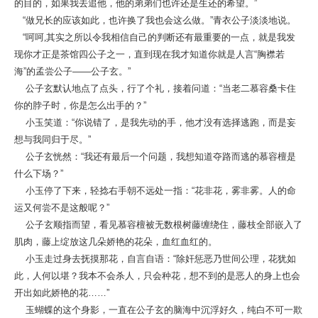
的目的，如果我去追他，他的弟弟们也许还是生还的希望。”
“做兄长的应该如此，也许换了我也会这么做。”青衣公子淡淡地说。
“呵呵
,
其实之所以令我相信自己的判断还有最重要的一点，就是我发
现你才正是茶馆四公子之一，直到现在我才知道你就是人言“胸襟若
海”的孟尝公子——公子玄。”
公子玄默认地点了点头，行了个礼，接着问道：“当老二慕容桑卡住
你的脖子时，你是怎么出手的？”
小玉笑道：“你说错了，是我先动的手，他才没有选择逃跑，而是妄
想与我同归于尽。”
公子玄恍然：“我还有最后一个问题，我想知道夺路而逃的慕容檀是
什么下场？”
小玉停了下来，轻捻右手朝不远处一指：“花非花，雾非雾。人的命
运又何尝不是这般呢？”
公子玄顺指而望，看见慕容檀被无数根树藤缠绕住，藤枝全部嵌入了
肌肉，藤上绽放这几朵娇艳的花朵，血红血红的。
小玉走过身去抚摸那花，自言自语：“除奸惩恶乃世间公理，花犹如
此，人何以堪？我本不会杀人，只会种花，想不到的是恶人的身上也会
开出如此娇艳的花……”
玉蝴蝶的这个身影，一直在公子玄的脑海中沉浮好久，纯白不可一欺