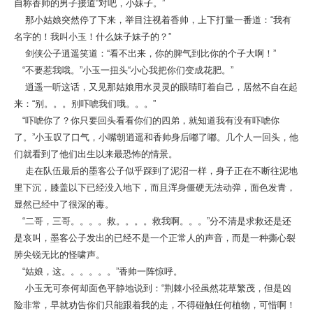
自称香帅的男子接道“对吧，小妹子。”
那小姑娘突然停了下来，举目注视着香帅，上下打量一番道：“我有
名字的！我叫小玉！什么妹子妹子的？”
剑侠公子逍遥笑道：“看不出来，你的脾气到比你的个子大啊！”
“不要惹我哦。”小玉一扭头“小心我把你们变成花肥。”
逍遥一听这话，又见那姑娘用水灵灵的眼睛盯着自己，居然不自在起
来：“别。。。别吓唬我们哦。。。”
“吓唬你了？你只要回头看看你们的四弟，就知道我有没有吓唬你
了。”小玉叹了口气，小嘴朝逍遥和香帅身后嘟了嘟。几个人一回头，他
们就看到了他们出生以来最恐怖的情景。
走在队伍最后的墨客公子似乎踩到了泥沼一样，身子正在不断往泥地
里下沉，膝盖以下已经没入地下，而且浑身僵硬无法动弹，面色发青，
显然已经中了很深的毒。
“二哥，三哥。。。。救。。。。救我啊。。。”分不清是求救还是还
是哀叫，墨客公子发出的已经不是一个正常人的声音，而是一种撕心裂
肺尖锐无比的怪啸声。
“姑娘，这。。。。。。”香帅一阵惊呼。
小玉无可奈何却面色平静地说到：“荆棘小径虽然花草繁茂，但是凶
险非常，早就劝告你们只能跟着我的走，不得碰触任何植物，可惜啊！