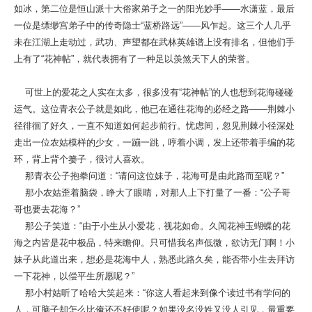
如冰，第二位是恒山派十大俗家弟子之一的阳光妙手――水潇蓝，最后
一位是缥缈宫弟子中的传奇隐士“蓝桥路远”——风乍起。这三个人几乎
未在江湖上走动过，武功、声望都在武林英雄谱上没有排名，但他们手
上有了“花神帖”，就代表拥有了一种足以羡煞天下人的荣誉。
可世上的爱花之人实在太多，很多没有“花神帖”的人也想到花海碰碰
运气。这位青衣公子就是如此，他已在通往花海的必经之路——荆棘小
径徘徊了好久，一直不知道如何起步前行。忧虑间，忽见荆棘小径深处
走出一位农姑模样的少女，一蹦一跳，哼着小调，发上还带着手编的花
环，背上背个篓子，很讨人喜欢。
那青衣公子抱拳问道：“请问这位妹子，花海可是由此路而至呢？”
那小农姑歪着脑袋，睁大了眼睛，对那人上下打量了一番：“公子哥
哥也要去花海？”
那公子笑道：“由于小生从小爱花，视花如命。久闻花神玉蝴蝶的花
海之内皆是花中极品，特来瞻仰。只可惜我名声低微，欲访无门啊！小
妹子从此道出来，想必是花海中人，熟悉此路久矣，能否带小生去拜访
一下花神，以偿平生所愿呢？”
那小村姑听了哈哈大笑起来：“你这人看起来到像个读过书有学问的
人，可脑子却怎么比俺还不好使呢？如果没名没姓又没人引见，最重要