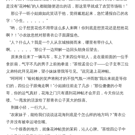
是没有“花神帖”的人都能随便进出的话，那这里早就成了农贸市场啦！”
那公子一听小姑娘如此笑话于他，觉得尴尬起来，急忙通报自己的名
字：“小生。。。。。。”
“哟，公子想赏花也不用带这么多人来啊！你到底是想赏花还是想抢花
啊？！”小农故忽然对那青衣公子面露愠色。
“人？什么人？我是一个人从京城独骑而来，哪里有带什么人
啊。。。。。。”那公子一边辩解一边回头朝身后望去。
原来身后来了一辆马车，车上下来四位年轻人，走在最前面的一位手
拿折扇，气宇不凡的男子上前抱拳道：“茶馆孟尝公子——公子玄率三位
义弟特此拜见花神，望小妹妹替我等引见。”说完递上花神帖。
“呵呵呵！”银铃般的笑声将刚才的不悦气氛一冲而散“我出来就是等你
们的，四位公子跟俺走啊！”小姑娘往前走了几步：“那位傻傻的小哥
哥，你的运气真好，花海之门只有遇到花神帖才会开启，今天你沾光
喽。”一甩发的活泼给了那青衣公子莫大的惊喜。
荆棘小径，一行六人。
“农家妹子，能给我们说说这花海到底是个怎么样的地方吗？”青衣公
子并没有被幸运堵住嘴。
“一个很香的地方，就像花神帖赏的茉莉，沁人心脾。”茶馆四公子中