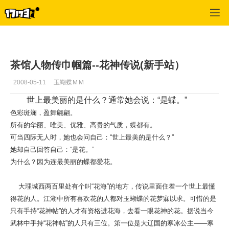
专区_《金庸群侠传》
>
游戏杂文
>
正文
茶馆人物传巾帼篇--花神传说(新手站）
2008-05-11
玉蝴蝶ＭＭ
世上最美丽的是什么？通常她会说：“是蝶。”
色彩斑斓，盈舞翩翩。
所有的华丽、唯美、优雅、高贵的气质，蝶都有。
可当四际无人时，她也会问自己：“世上最美的是什么？”
她却自己回答自己：“是花。”
为什么？因为连最美丽的蝶都爱花。
大理城西两百里处有个叫“花海”的地方，传说里面住着一个世上最懂
得花的人。江湖中所有喜欢花的人都对
玉蝴蝶
的花梦寐以求。可惜的是
只有手持“花神帖”的人才有资格进花海，去看一眼花神的花。据说当今
武林中手持“花神帖”的人只有三位。第一位是大辽国的寒冰公主――寒