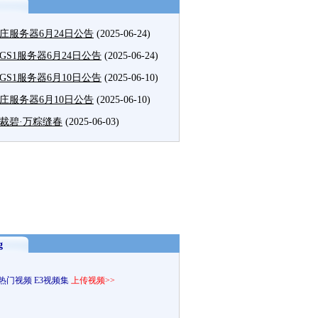
庄服务器6月24日公告
(2025-06-24)
GS1服务器6月24日公告
(2025-06-24)
GS1服务器6月10日公告
(2025-06-10)
庄服务器6月10日公告
(2025-06-10)
裁碧·万粽缝春
(2025-06-03)
g
热门视频
E3视频集
上传视频>>