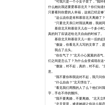
“可我只是一个小女子罢了，”我
什么她比我还要爱慕容北天？你们知道
只要看到你爱的人幸福，这就已经足够
“这么说你是肯和慕容北天离婚了？
“只要北天亲口对我说离婚，我就同
慕容北天和慕容天儿在一个多小时
真的到了应该还给北天自由的时候了。
慕容北天和慕容天儿一前一后的赶
“傲旋，你看见天儿写的文章了，
我点了点头。
“你生气了？”北天小心翼翼的语
们之间是怎么了？为什么会变成现在这
“傲旋，对不起，真的，对不起。
意。
“我不要你和我说对不起，我只问
“什么自由？”北天愣住了。
“看见我们周围的人了么？他们叫
字，手在不停的颤抖。
“我不要离婚，不要离婚。”北天立
“北天哥哥，难道她就让你这么留