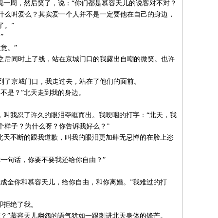
环视一周，然后笑了，说：“你们都是慕容天儿的说客对不对？
什么叫爱么？其实爱一个人并不是一定要他在自己的身边，
了。”
”
意。”
之后同时上了线，站在京城门口的我露出自嘲的微笑。也许
到了京城门口，我走过去，站在了他们的面前。
是不是？”北天走到我的身边。
气，叫我忍了许久的眼泪夺眶而出。我哽咽的打字：“北天，我
个样子？为什么呀？你告诉我好么？”
”北天不断的跟我道歉，叫我的眼泪更加肆无忌惮的在脸上恣
你一句话，你要不要我还给你自由？”
我成全你和慕容天儿，给你自由，和你离婚。”我难过的打
即拒绝了我。
恋？”慕容天儿幽怨的语气犹如一跟刺进北天身体的锋芒。