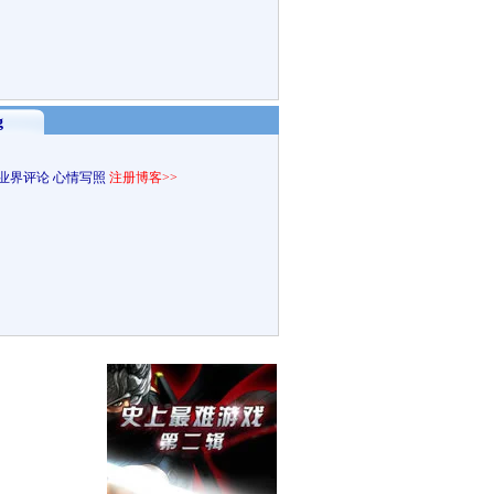
g
业界评论
心情写照
注册博客>>