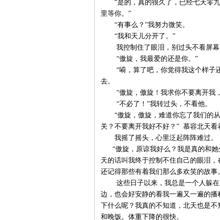
“是的，真的很久了，已经七天零
里等你。”
“有事么？”我努力微笑。
“我和天儿分开了。”
我控制住了眼泪，别过头不看屏幕
“傲旋，我最爱的还是你。”
“嗬，算了吧，你觉得我这个样子
去。
“傲旋，傲旋！我求你不要离开我，
“不必了！”我转过头，不看他。
“傲旋，傲旋，难道你忘了我们的
关？不要离开我好不好？” 慕容北天看
我摇了摇头，心里泛起阵阵难过。
“傲旋，原谅我好么？我是真的和她
天的话叫我终于控制不住自己的眼泪，
还记得那些有着我们那么多欢笑的故事
这些日子以来，我总是一个人躲在
边，也会好安静的看我一遍又一遍的播
下什么呢？我真的不知道，北天也是不
和晚饭。体重下降的很快。