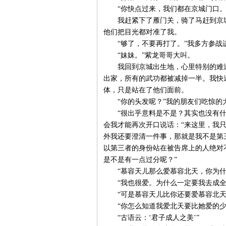
“你快点过来，我们都在京城门口。
我赶紧下了雁门关，骑了马赶到京
他们把目光都对准了我。
“够了，不要再打了。”我多方参战
“妹妹。”紫龙哥哥大叫。
我回到京城出生地，心里特别的难
出家，所有的武功都被减掉一半。我快
体，只是站在了他们面前。
“你的头发呢？”我的朋友们吃惊
“很出乎意料是不是？其实也没有
会我才能再次开口说话：“来这里，我
外我还要澄清一件事，那就是我不是第
以第三者的身份站在被告席上的人绝对
是不是有一点过分呢？”
“慕容天儿那么爱慕容北天，你为什
“我也很爱。为什么一定要我去成全
“可是慕容天儿比你还要爱慕容北天
“你怎么知道我爱北天要比她爱的
“古语云：‘君子成人之美’”