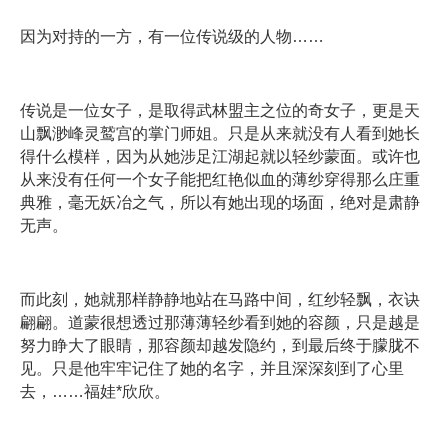
因为对持的一方，有一位传说级的人物……
传说是一位女子，是取得武林盟主之位的奇女子，更是天
山飘渺峰灵鹫宫的掌门师姐。只是从来就没有人看到她长
得什么模样，因为从她涉足江湖起就以轻纱蒙面。或许也
从来没有任何一个女子能把红艳似血的薄纱穿得那么庄重
典雅，毫无妖冶之气，所以有她出现的场面，绝对是肃静
无声。
而此刻，她就那样静静地站在马路中间，红纱轻飘，衣诀
翩翩。道蒙很想透过那薄薄轻纱看到她的容颜，只是越是
努力睁大了眼睛，那容颜却越发隐约，到最后终于朦胧不
见。只是他牢牢记住了她的名字，并且深深刻到了心里
去，……福娃*欣欣。