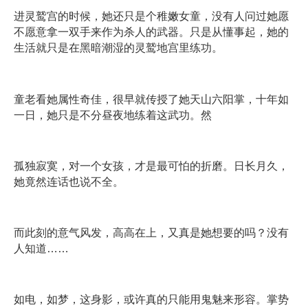
进灵鹫宫的时候，她还只是个稚嫩女童，没有人问过她愿
不愿意拿一双手来作为杀人的武器。只是从懂事起，她的
生活就只是在黑暗潮湿的灵鹫地宫里练功。
童老看她属性奇佳，很早就传授了她天山六阳掌，十年如
一日，她只是不分昼夜地练着这武功。然
孤独寂寞，对一个女孩，才是最可怕的折磨。日长月久，
她竟然连话也说不全。
而此刻的意气风发，高高在上，又真是她想要的吗？没有
人知道……
如电，如梦，这身影，或许真的只能用鬼魅来形容。掌势