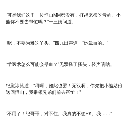
“可是我们这里一位恒山MM都没有，打起来很吃亏的。小
熊你不要去帮忙吗？”十三姨问道。
“嗯，不要为难这丫头。”四九出声道：“她晕血的。”
“学医术怎么可能会晕血？”无双搔了搔头，轻声嘀咕。
纪慰冰笑道：“呵呵，如此也罢！无双啊，你先把小熊姑娘
送回恒山，我带领兄弟们前去帮忙！”
“不用了！纪哥哥，对不住。我真的不想PK。我……”