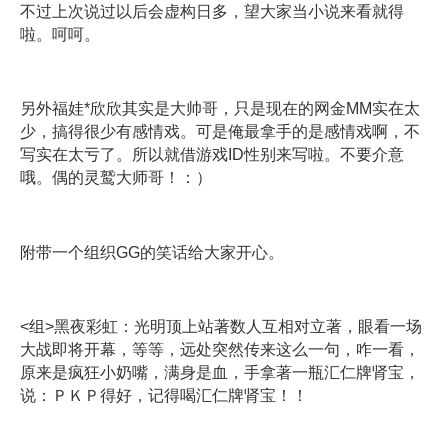
不过上次说过以后会虚构日多，望大家当小说来看就得
啦。呵呵。
另外福娃*欣欣其实是大帅哥，只是现在的网金MM实在太
少，搞得很少有感情戏。可是俺最拿手的是感情戏啊，不
写实在太亏了。所以就借游戏ID性别来写啦。不要介意
哦。偶的灵鹫大师哥！：）
附带一个组织GG的笑话给大家开心。
<组>黑夜彩虹：光明顶上站著数人互相对立著，眼看一场
大战即将开幕，等等，远处突然传来这么一句，咋一看，
原来是疯狂小奶嘴，满身是血，手拿著一瓶汇仁牌肾宝，
说：ＰＫＰ得好，记得喝汇仁牌肾宝！！