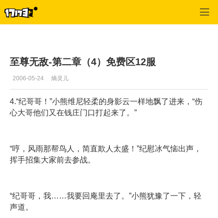
专区_《金庸群侠传》
>
游戏杂文
>
正文
至尊无敌-第二章（4）免费区12服
2006-05-24
熵灵儿
4.“纪哥哥！”小熊维尼轻柔的身影云一样地飘了进来，“伤
心大哥他们又在钱庄门口打起来了。”
“哼，风雨那帮鸟人，简直欺人太盛！”纪慰冰气恼出声，
挥手招集大家前去参战。
“纪哥哥，我……我要回庵里去了。”小熊犹豫了一下，轻
声道。