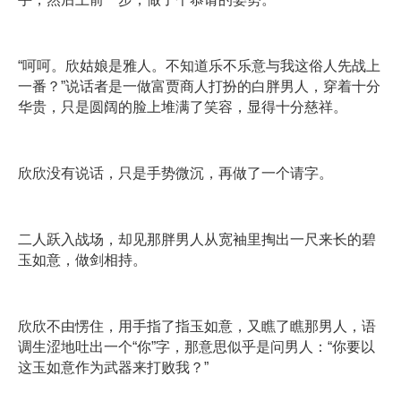
“呵呵。欣姑娘是雅人。不知道乐不乐意与我这俗人先战上
一番？”说话者是一做富贾商人打扮的白胖男人，穿着十分
华贵，只是圆阔的脸上堆满了笑容，显得十分慈祥。
欣欣没有说话，只是手势微沉，再做了一个请字。
二人跃入战场，却见那胖男人从宽袖里掏出一尺来长的碧
玉如意，做剑相持。
欣欣不由愣住，用手指了指玉如意，又瞧了瞧那男人，语
调生涩地吐出一个“你”字，那意思似乎是问男人：“你要以
这玉如意作为武器来打败我？”