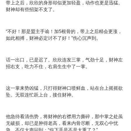
带上之后，欣欣的身形却似更加轻盈，动作也更是迅猛。
财神却有些招架不支了。
“不好！那是盟主手谕！加5根骨的，带上之后精会更涨，
如此相搏，财神必定讨不了好！”伤心沉声到。
话一出口，已是迟了。欣欣连发三掌，气劲十足，财神左
招右支，吃力不住，右肩生生中了一掌。
这一掌来势凶猛，只打得财神口喷鲜血，站在台上摇摇欲
坠。无双连忙跃上台，接住财神。
他急待看清伤势，将财神的右襟用力撕碎，那中掌之处虽
无破损，却已是肿得老高，看来内骨尽断，无双心中忧
急，不仅大声问到：“你下手是不是太重了？”