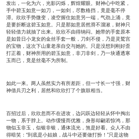
发出，一化为六，光影闪烁，辉煌耀眼。财神心中吃紧，
手中碧玉如意一如刀，一如剑，尽数格挡，竟是毫不停
滞。欣欣手势微变，凌空握住如意另一端，气劲上涌，竟
是要折断这碧玉如意。只是那如意居然滑不溜湫，财神只
轻轻借力就抽了出来。欣欣不由得纳闷。她带的手套原本
是如昔日小龙女的金丝手套一般，刀剑不侵，乃是灵鹫宫
的宝物，这次下山童老亲自交与她的。只是没想到刚好歪
打正着，财神所用的碧玉如意，非刀非剑，乃一块通透寒
玉而已，竟是丝毫不为所制。
如此一来。两人虽然实力有所差距，但一寸长一寸强，财
神借兵刃之利，居然和欣欣打了个旗鼓相当。
百招过后，欣欣忽而不在进攻，边闪跃边轻轻从怀中掏出
一物，系于脖上。动作缓慢而优雅，身形却翩若惊鸿，那
物似玉非玉，似银非银，通体流光，煞是好看。众人不由
得暗笑：“到底是小姑娘，战斗中还要做打扮！”只是这物