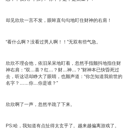
却见欣欣一言不发，眼眸直勾勾地盯住财神的右肩！
“看什么啊？没看过男人啊！！”无双有些气急。
欣欣不理会他，依旧呆呆地盯着，忽然手指颤抖地指住财
神右肩：“双…喜？红…？财…神…？”财神本已快昏死过
去，听这话却睁大了眼睛，也颤声道：“你怎知道我前世的
名字？……你…你是谁？”
欣欣啊了一声，忽然半跪了下来。
PS:哈，我知道有点扯得太玄乎了。越来越偏离游戏了。