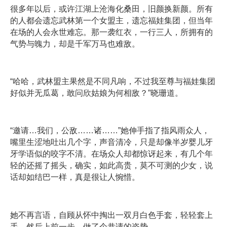
很多年以后，或许江湖上沧海化桑田，旧颜换新颜。所有
的人都会遗忘武林第一个女盟主，遗忘福娃集团，但当年
在场的人会永世难忘。那一袭红衣，一行三人，所拥有的
气势与魄力，却是千军万马也难敌。
“哈哈，武林盟主果然是不同凡响，不过我至尊与福娃集团
好似并无瓜葛，敢问欣姑娘为何相敌？”晓珊道。
“邀请…我们，公敌……诸……”她伸手指了指风雨众人，
嘴里生涩地吐出几个字，声音清冷，只是却像半岁婴儿牙
牙学语似的咬字不清。在场众人却都惊讶起来，有几个年
轻的还摇了摇头，确实，如此高贵，莫不可测的少女，说
话却如结巴一样，真是很让人惋惜。
她不再言语，自顾从怀中掏出一双月白色手套，轻轻套上
手，然后上前一步，做了个恭请的姿势。